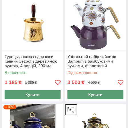
Турецька джезва для кави
Унікальний набір чайників
Кавник Cezpot з дерев'яною
Bambum з бамбуковими
ручкою, 4 порцій, 200 мл,
ручками, фіолетовий
сумісний з індукційними
В наявності
Під замовлення
плитами Колір Золото
1 185
3 500
₴
₴
1 385 ₴
4 500 ₴
Купити
Купити
–10%