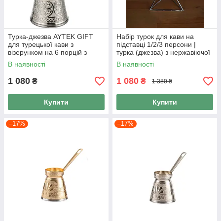
Турка-джезва AYTEK GIFT
Набір турок для кави на
для турецької кави з
підставці 1/2/3 персони |
візерунком на 6 порцій з
турка (джезва) з нержавіючої
нержавіючої сталі, 500 мл
сталі
В наявності
В наявності
1 080
1 080
₴
₴
1 380 ₴
Купити
Купити
–17%
–17%