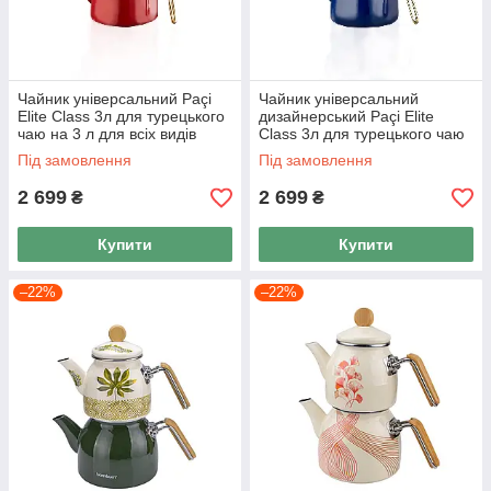
Чайник універсальний Paçi
Чайник універсальний
Elite Class 3л для турецького
дизайнерський Paçi Elite
чаю на 3 л для всіх видів
Class 3л для турецького чаю
плит, Чайданлик турецький
на 3 л для всіх видів плит,
Під замовлення
Під замовлення
Чайданлик
2 699
2 699
₴
₴
Купити
Купити
–22%
–22%