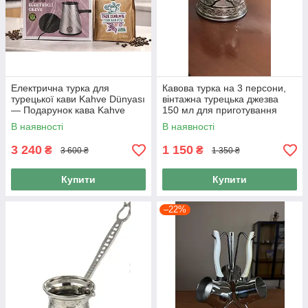
Електрична турка для
Кавова турка на 3 персони,
турецької кави Kahve Dünyası
вінтажна турецька джезва
— Подарунок кава Kahve
150 мл для приготування
Dünyası 600 г
турецької кави
В наявності
В наявності
3 240
1 150
₴
₴
3 600 ₴
1 350 ₴
Купити
Купити
–22%