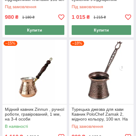
колір Мідь
плитами, 200 мл
Під замовлення
Під замовлення
980
1 015
₴
₴
1 180 ₴
1 215 ₴
Купити
Купити
–15%
–18%
Мідний кавник Zinnun , ручної
Турецька джезва для кави
роботи, гравірований, 1 мм,
Кавник PoloChef Zamak 2,
на 3-4 особи
мідного кольору, 100 мл. На
2 порції.
В наявності
Під замовлення