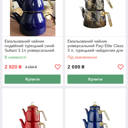
Емальований чайник
Емальований чайник
подвійний турецький синій
універсальний Paçi Elite Class
Sultani 3.1л універсальний
3 л, турецький чайданлик для
для всіх видів плит
домашніх чаювання
В наявності
Під замовлення
2 820
2 699
₴
₴
3 150 ₴
Купити
Купити