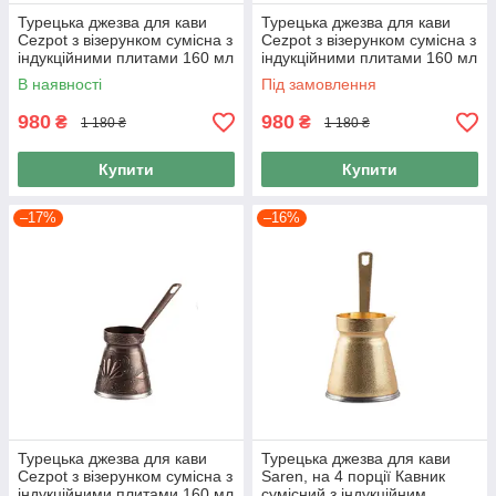
Турецька джезва для кави
Турецька джезва для кави
Cezpot з візерунком сумісна з
Cezpot з візерунком сумісна з
індукційними плитами 160 мл
індукційними плитами 160 мл
колір Золото
колір Хром
В наявності
Під замовлення
980
980
₴
₴
1 180 ₴
1 180 ₴
Купити
Купити
–17%
–16%
Турецька джезва для кави
Турецька джезва для кави
Cezpot з візерунком сумісна з
Saren, на 4 порції Кавник
індукційними плитами 160 мл
сумісний з індукційним