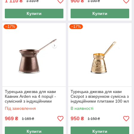
1 110
900
₴
₴
1 310 ₴
1 100 ₴
Купити
Купити
–17%
–17%
Турецька джезва для кави
Турецька джезва для кави
Кавник Arden на 4 порції -
Cezpot з візерунком сумісна з
сумісний з індукційними
індукційними плитами 100 мл
плитами, 170 мл
колір Золото
Під замовлення
В наявності
969
950
₴
₴
1 169 ₴
1 150 ₴
Купити
Купити