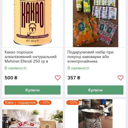
Какао порошок
Подарунковий набір при
алкалізований натуральний
покупці кавоварки або
Mehmet Efendi 250 гр в
електрочайника
жерстяній банці
В наявності
В наявності
500
357
₴
₴
Купити
Купити
Кава у подарунок
–10%
–15%