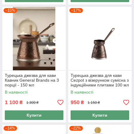
–15%
–17%
Турецька джезва для кави
Турецька джезва для кави
Кавник General Brands на 3
Cezpot з візерунком сумісна з
порції - 150 мл
індукційними плитами 100 мл
колір Мідь
В наявності
В наявності
1 100
950
₴
₴
1 300 ₴
1 150 ₴
Купити
Купити
–14%
–22%