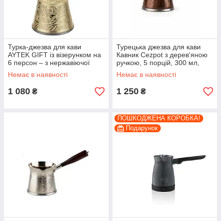
Турка-джезва для кави
Турецька джезва для кави
AYTEK GIFT із візерунком на
Кавник Cezpot з дерев'яною
6 персон – з нержавіючої
ручкою, 5 порцій, 300 мл,
сталі 500 мл колір Золото
сумісний з індукційними
Немає в наявності
Немає в наявності
плитами
1 080
1 250
₴
₴
ПОШКОДЖЕНА КОРОБКА!
Подарунок