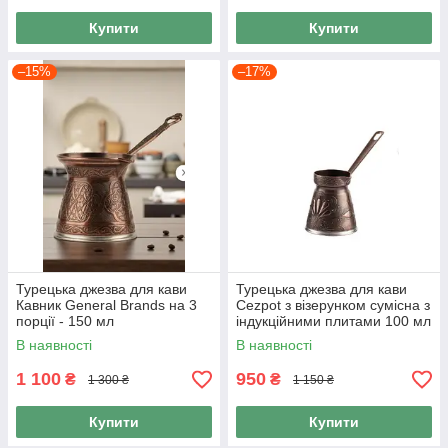
Купити
Купити
–15%
–17%
Турецька джезва для кави
Турецька джезва для кави
Кавник General Brands на 3
Cezpot з візерунком сумісна з
порції - 150 мл
індукційними плитами 100 мл
колір Мідь
В наявності
В наявності
1 100
950
₴
₴
1 300 ₴
1 150 ₴
Купити
Купити