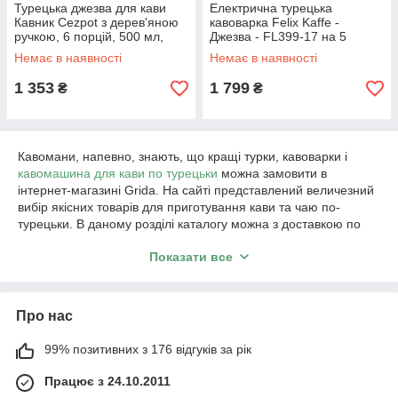
Турецька джезва для кави
Електрична турецька
Кавник Cezpot з дерев'яною
кавоварка Felix Kaffe -
ручкою, 6 порцій, 500 мл,
Джезва - FL399-17 на 5
сумісний з індукційними
чашок 700 Вт
Немає в наявності
Немає в наявності
плитами Колір Хром
1 353
1 799
₴
₴
Кавомани, напевно, знають, що кращі турки, кавоварки і
кавомашина для кави по турецьки
можна замовити в
інтернет-магазині Grida. На сайті представлений величезний
вибір якісних товарів для приготування кави та чаю по-
турецьки. В даному розділі каталогу можна з доставкою по
всій Україні купити турецьку ексклюзивну турку ручної роботи.
Показати все
Такі турки можуть не тільки вдало доповнити вашу колекцію
кухонних девайсів для приготування кави, але і стати
відмінним подарунком для близької людини. В асортименті є
класичні мідні турки, з патіновим і срібним покриттям.
Про нас
Якої форми і обсягу повинна бути турка
для кави по турецьки
99% позитивних з 176 відгуків за рік
Працює з 24.10.2011