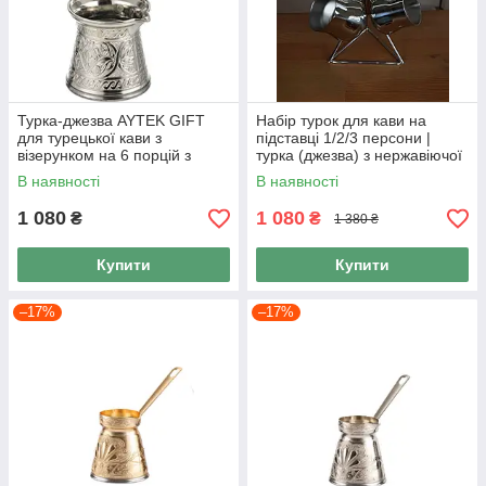
Турка-джезва AYTEK GIFT
Набір турок для кави на
для турецької кави з
підставці 1/2/3 персони |
візерунком на 6 порцій з
турка (джезва) з нержавіючої
нержавіючої сталі, 500 мл
сталі
В наявності
В наявності
1 080
1 080
₴
₴
1 380 ₴
Купити
Купити
–17%
–17%