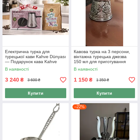
Електрична турка для
Кавова турка на 3 персони,
турецької кави Kahve Dünyası
вінтажна турецька джезва
— Подарунок кава Kahve
150 мл для приготування
Dünyası 600 г
турецької кави
В наявності
В наявності
3 240
1 150
₴
₴
3 600 ₴
1 350 ₴
Купити
Купити
–22%