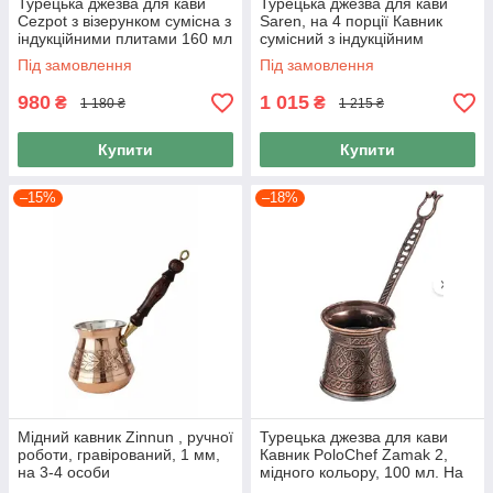
Турецька джезва для кави
Турецька джезва для кави
Cezpot з візерунком сумісна з
Saren, на 4 порції Кавник
індукційними плитами 160 мл
сумісний з індукційним
колір Мідь
плитами, 200 мл
Під замовлення
Під замовлення
980
1 015
₴
₴
1 180 ₴
1 215 ₴
Купити
Купити
–15%
–18%
Мідний кавник Zinnun , ручної
Турецька джезва для кави
роботи, гравірований, 1 мм,
Кавник PoloChef Zamak 2,
на 3-4 особи
мідного кольору, 100 мл. На
2 порції.