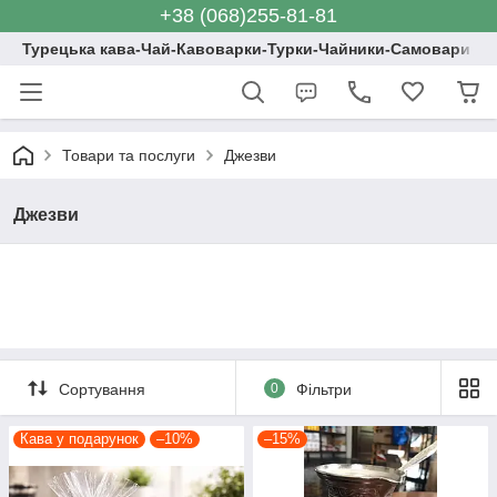
+38 (068)255-81-81
Турецька кава-Чай-Кавоварки-Турки-Чайники-Самовари
Товари та послуги
Джезви
Джезви
Сортування
0
Фільтри
Кава у подарунок
–10%
–15%