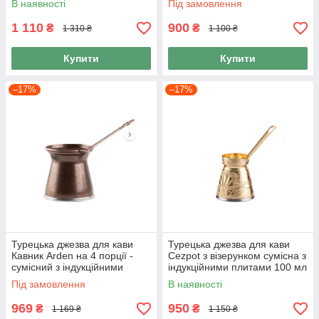
В наявності
Під замовлення
1 110
900
₴
₴
1 310 ₴
1 100 ₴
Купити
Купити
–17%
–17%
Турецька джезва для кави
Турецька джезва для кави
Кавник Arden на 4 порції -
Cezpot з візерунком сумісна з
сумісний з індукційними
індукційними плитами 100 мл
плитами, 170 мл
колір Золото
Під замовлення
В наявності
969
950
₴
₴
1 169 ₴
1 150 ₴