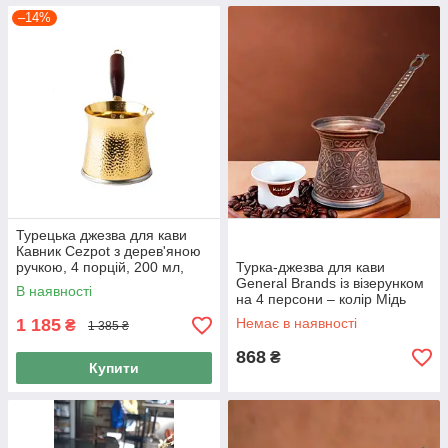
–14%
Турецька джезва для кави
Кавник Cezpot з дерев'яною
ручкою, 4 порцій, 200 мл,
Турка-джезва для кави
сумісний з індукційними
General Brands із візерунком
В наявності
плитами Колір Золото
на 4 персони – колір Мідь
200 мл
1 185
Немає в наявності
₴
1 385 ₴
868
₴
Купити