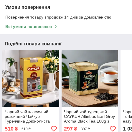
Умови повернення
Повернення товару впродовж 14 днів за домовленістю
Всі умови повернення
Подібні товари компанії
Чорний чай класичний
Чорний чай турецький
Чорн
розсипний Чайкур
CAYKUR Altinbas Earl Grey
Turk
Туреччина дрібнолиста
Aroma Black Tea 100g з
нату
без ароматизаторів
бергамотом, натуральний
без 
510
297
1 0
₴
₴
610 ₴
397 ₴
Caykur Rize 500 Grida
класичний дрібнолистовий
Tea 