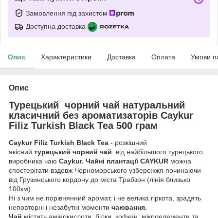
Замовлення під захистом
Доступна доставка
Опис
Характеристики
Доставка
Оплата
Умови п
Опис
Турецький чорний чай натуральний
класичний без ароматизаторів Caykur
Filiz Turkish Black Tea 500 грам
Caykur Filiz Turkish Black Tea
- розкішний
якісний
турецький чорний чай
від найбільшого турецького
виробника чаю
Caykur. Чайні плантації CAYKUR
можна
спостерігати вздовж Чорноморського узбережжя починаючи
від Грузинського кордону до міста Трабзон (лінія близько
100км).
Ні з чим не порівнянний аромат, і не велика гіркота, зрадять
неповторні і незабутні моменти
чаювання.
Чай
містить амінокислоти, білки, кофеїн, мікроелементи та