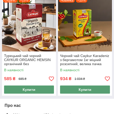
Organic
–15%
Новинка
–10%
Турецький чай чорний
Чорний чай Caykur Karadeniz
CAYKUR ORGANIC HEMSIN
з бергамотом 1кг міцний
органічний без
розсипний, велика пачка
ароматизаторів 400 гр,
турецького чорного чаю
В наявності
В наявності
заварний чай
585
934
₴
₴
685 ₴
1 034 ₴
Купити
Купити
Про нас