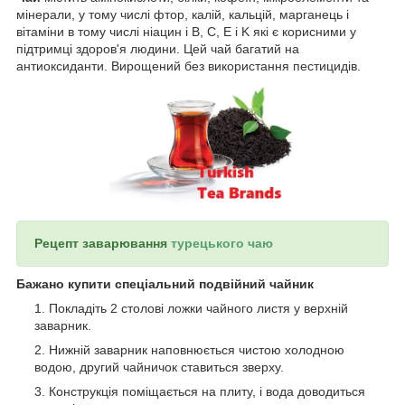
мінерали, у тому числі фтор, калій, кальцій, марганець і
вітаміни в тому числі ніацин і B, C, E і K які є корисними у
підтримці здоров'я людини. Цей чай багатий на
антиоксиданти. Вирощений без використання пестицидів.
Рецепт заварювання
турецького чаю
Бажано купити спеціальний подвійний чайник
Покладіть 2 столові ложки чайного листя у верхній
заварник.
Нижній заварник наповнюється чистою холодною
водою, другий чайничок ставиться зверху.
Конструкція поміщається на плиту, і вода доводиться