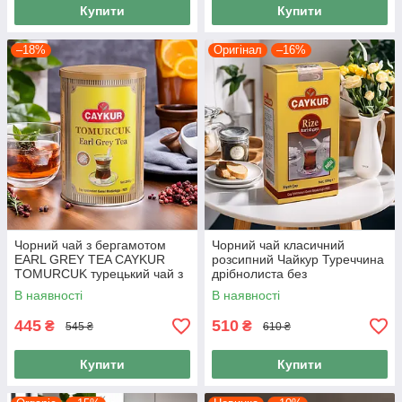
Купити
Купити
–18%
Оригінал
–16%
Чорний чай з бергамотом
Чорний чай класичний
EARL GREY TEA CAYKUR
розсипний Чайкур Туреччина
TOMURCUK турецький чай з
дрібнолиста без
натуральним ароматом
ароматизаторів Caykur Rize
В наявності
В наявності
бергамоту 200 гр
500 Grida
445
510
₴
₴
545 ₴
610 ₴
Купити
Купити