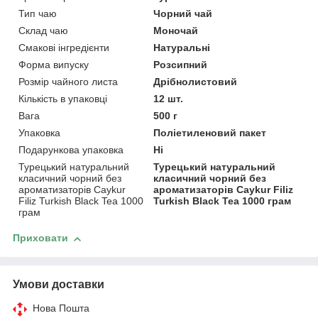
Тип чаю
Чорний чай
Склад чаю
Моночай
Смакові інгредієнти
Натуральні
Форма випуску
Розсипний
Розмір чайного листа
Дрібнолистовий
Кількість в упаковці
12 шт.
Вага
500 г
Упаковка
Поліетиленовий пакет
Подарункова упаковка
Ні
Турецький натуральний
Турецький натуральний
класичний чорний без
класичний чорний без
ароматизаторів Caykur
ароматизаторів Caykur Filiz
Filiz Turkish Black Tea 1000
Turkish Black Tea 1000 грам
грам
Приховати
Умови доставки
Нова Пошта