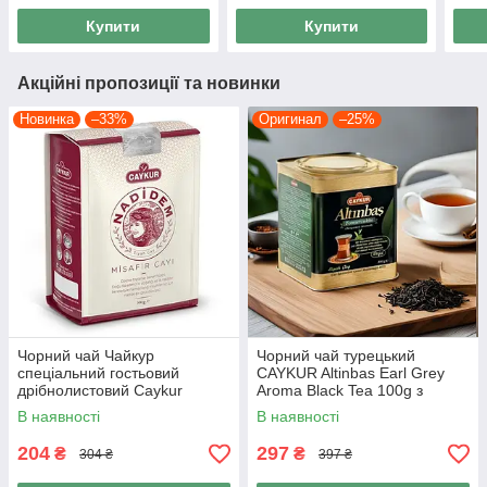
Купити
Купити
Акційні пропозиції та новинки
Новинка
–33%
Оригинал
–25%
Чорний чай Чайкур
Чорний чай турецький
спеціальний гостьовий
CAYKUR Altinbas Earl Grey
дрібнолистовий Caykur
Aroma Black Tea 100g з
Nadidem 100 гр турецькі чаї
бергамотом, натуральний
В наявності
В наявності
Grida
класичний дрібнолистовий
204
297
₴
₴
304 ₴
397 ₴