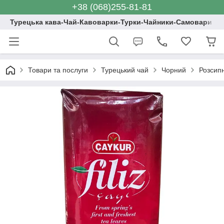
+38 (068)255-81-81
Турецька кава-Чай-Кавоварки-Турки-Чайники-Самовари
Товари та послуги
Турецький чай
Чорний
Розсип