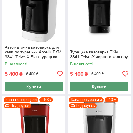
Автоматична кавоварка для
кави по турецьки Arcelik TKM
Турецька кавоварка TKM
3341 Telve-X Біла турецька
3341 Telve-X чорного кольору
кавомашина
В наявності
В наявності
5 400
5 400
₴
₴
6 400 ₴
6 400 ₴
Купити
Купити
Кава по-турецьки
–10%
Кава по-турецьки
–10%
Подарунок
Подарунок