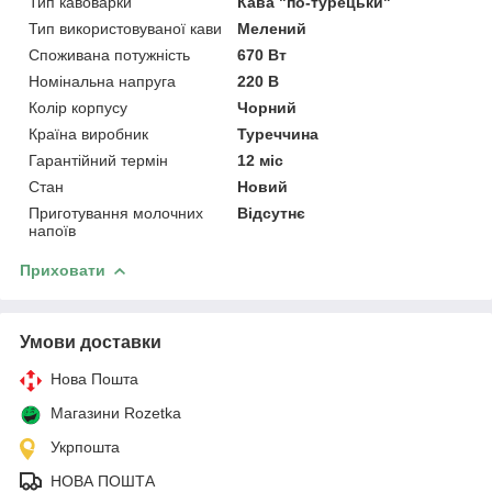
Тип кавоварки
Кава "по-турецьки"
Тип використовуваної кави
Мелений
Споживана потужність
670 Вт
Номінальна напруга
220 В
Колір корпусу
Чорний
Країна виробник
Туреччина
Гарантійний термін
12 міс
Стан
Новий
Приготування молочних
Відсутнє
напоїв
Приховати
Умови доставки
Нова Пошта
Магазини Rozetka
Укрпошта
НОВА ПОШТА