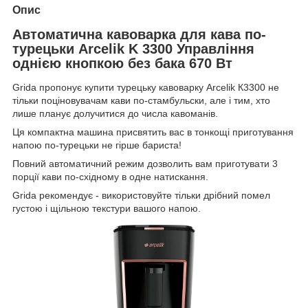
Опис
Автоматична кавоварка для кава по-
турецьки Arcelik K 3300 Управління
однією кнопкою без бака 670 Вт
Grida пропонує купити турецьку кавоварку Arcelik К3300 не
тільки поціновувачам кави по-стамбульски, але і тим, хто
лише планує долучитися до числа кавоманів.
Ця компактна машина присвятить вас в тонкощі приготування
напою по-турецьки не гірше бариста!
Повний автоматичний режим дозволить вам приготувати 3
порції кави по-східному в одне натискання.
Grida рекомендує - використовуйте тільки дрібний помел
густою і щільною текстури вашого напою.