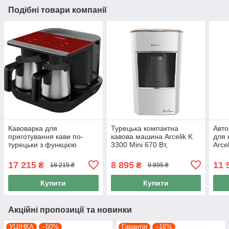
Подібні товари компанії
Кавоварка для
Турецька компактна
Авто
приготування кави по-
кавова машина Arcelik K
для 
турецьки з функцією
3300 Mini 670 Вт,
Arce
томління і баком для води
кавоварка для дому на 3
води
Arcelik TKM 9961 1100 Вт
чашки кави
коль
17 215
8 895
11 
₴
₴
18 215 ₴
9 895 ₴
Купити
Купити
Акційні пропозиції та новинки
УЦІНКА
–50%
Гарантія
–16%