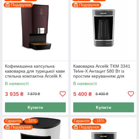
Подарунок
Подарунок
Кофемашина капсульна
Кавоварка Arcelik TKM 3341
кавоварка для турецької кави
Telve-X Антацит 580 Вт із
стильна компактна Arcelik K
простим керуванням для
3500 Б/У Grida
дому та офісу
В наявності
В наявності
3 935
5 400
₴
₴
7 870 ₴
6 400 ₴
Купити
Купити
Гарантія
–16%
Гарантія
–16%
Подарунок
Подарунок