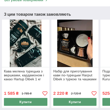
Всі умови повернення
З цим товаром також замовляють
Кава мелена турецька з
Набір для приготування
Пода
вершками, кардамоном і
кави по-турецьки Harput
турк
какао Hartup Dibek 1 кг
Dibek з туркою та чашками
Kuru
середнього обсмаження
у подарунковій упаковці
Efen
Grida
турк
1 585
2 220
525
₴
₴
1 785 ₴
2 720 ₴
Купити
Купити