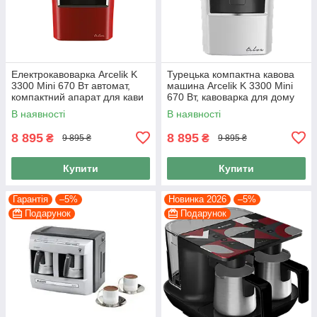
Електрокавоварка Arcelik K
Турецька компактна кавова
3300 Mini 670 Вт автомат,
машина Arcelik K 3300 Mini
компактний апарат для кави
670 Вт, кавоварка для дому
по-турецьки
на 3 чашки кави
В наявності
В наявності
8 895
8 895
₴
₴
9 895 ₴
9 895 ₴
Купити
Купити
Гарантія
–5%
Новинка 2026
–5%
Подарунок
Подарунок