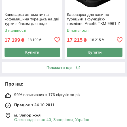
Кавоварка автоматична
Кавоварка для кави по-
кофемашина турецька на дві
турецьки з функцією
турки з баком для води
томління Arcelik TKM 9961 Z
Arcelik К3170 1 л
1100 Вт Технологія Cook
В наявності
В наявності
Sense
17 199
17 215
₴
₴
18 199 ₴
18 215 ₴
Купити
Купити
Показати ще
Про нас
99% позитивних з 176 відгуків за рік
Працює з 24.10.2011
м. Запоріжжя
Олександрівська 40, Запоріжжя, Україна