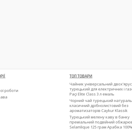
РІЇ
ТОП ТОВАРИ
и
Чайник універсальний двох'яру
турецький для електричних і га
ої роботи
Paçi Elite Class 3 л емаль
кава
Чорний чай турецький натурал
класичний дрібнолистовий без
ароматизаторів Caykur Klassik
Турецький мелену каву в банку
преміальний подвійний обжарю
Selamlique 125 грам Арабіка 100