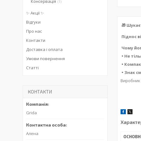
Консервація
1
✨ Акції ✨
Відгуки
🎁 Шука
Про нас
Піднос в
Контакти
Чому йо
Доставка і оплата
• Не тіл
Умови повернення
• Компак
Статті
• Знак с
Виробник
КОНТАКТИ
Grida
Характе
Алена
ОСНОВН