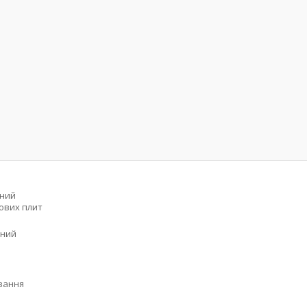
сний
зових плит
ьний
вання
%