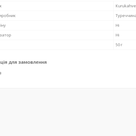
к
Кurukahve
виробник
Туреччин
їну
Ні
затор
Ні
50 г
ція для замовлення
₴