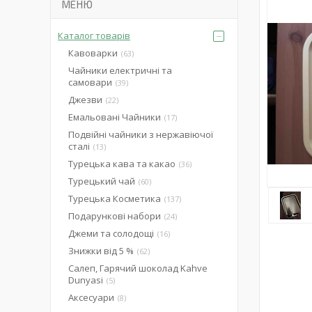
Каталог товарів
Кавоварки
63
Чайники електричні та
самовари
39
Джезви
22
Емальовані Чайники
17
Подвійні чайники з нержавіючої
сталі
13
Турецька кава та какао
36
Турецький чай
60
Турецька Косметика
137
Подарункові набори
24
Джеми та солодощі
16
Знижки від 5 %
62
Салеп, Гарячий шоколад Kahve
Dunyasi
5
Аксесуари
8