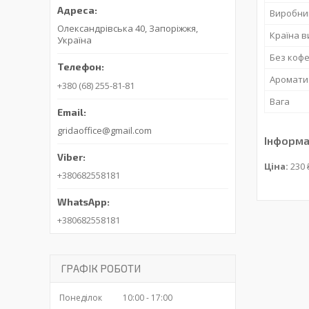
Виробни
Олександрівська 40, Запоріжжя,
Країна 
Україна
Без кофе
Аромати
+380 (68) 255-81-81
Вага
gridaoffice@gmail.com
Інформа
Ціна:
230 
+380682558181
+380682558181
ГРАФІК РОБОТИ
Понеділок
10:00
17:00