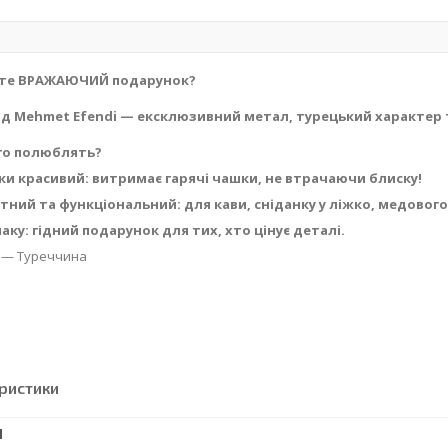
єте ВРАЖАЮЧИЙ подарунок?
ід Mehmet Efendi — ексклюзивний метал, турецький характер 
го полюблять?
ьки красивий: витримає гарячі чашки, не втрачаючи блиску!
тний та функціональний: для кави, сніданку у ліжко, медового
маку: гідний подарунок для тих, хто цінує деталі.
 — Туреччина
ристики
І