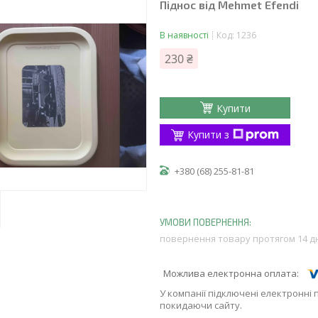
Піднос від Mehmet Efendi
В наявності
Код:
1236
230 ₴
Купити
Купити з
+380 (68) 255-81-81
повернення товару протягом 14 д
У компанії підключені електронні 
покидаючи сайту.