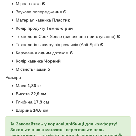
Мірна ложка
Є
Звукове попередження
Є
Матеріал кавника
Пластик
Колір продукту
Темно-сірий
Технологія Cook Sense (виявлення приготування)
Є
Технологія захисту від розливів (Anti-Spill)
Є
Керування одним дотиком
Є
Колір кавника
Чорний
Місткість чашки
5
Розміри
Маса
1,86 кг
Висота
22,9 см
Глибина
17,9 см
Ширина
14,6 см
💫 Закохайтесь у корисні дрібниці для комфорту!
Заходьте в наш магазин і перегляньте весь
асортимент — знайдіть свого фаворита сьогодні ☕