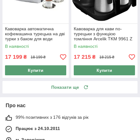
Кавоварка автоматична
Кавоварка для кави по-
кофемашина турецька на дві
турецьки з функцією
турки з баком для води
томління Arcelik TKM 9961 Z
Arcelik К3170 1 л
1100 Вт Технологія Cook
В наявності
В наявності
Sense
17 199
17 215
₴
₴
18 199 ₴
18 215 ₴
Купити
Купити
Показати ще
Про нас
99% позитивних з 176 відгуків за рік
Працює з 24.10.2011
м. Запоріжжя