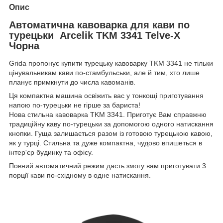
Опис
Автоматична кавоварка для кави по
турецьки Arcelik TKM 3341 Telve-X
Чорна
Grida пропонує купити турецьку кавоварку TKM 3341 не тільки
цінувальникам кави по-стамбульськи, але й тим, хто лише
планує примкнути до числа кавоманів.
Ця компактна машина освіжить вас у тонкощі приготування
напою по-турецьки не гірше за бариста!
Нова стильна кавоварка TKM 3341. Приготує Вам справжню
традиційну каву по-турецьки за допомогою одного натискання
кнопки. Гуща залишається разом із готовою турецькою кавою,
як у турці. Стильна та дуже компактна, чудово впишеться в
інтер'єр будинку та офісу.
Повний автоматичний режим дасть змогу вам приготувати 3
порції кави по-східному в одне натискання.