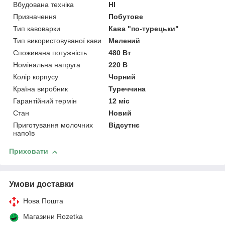
Вбудована техніка
НІ
Призначення
Побутове
Тип кавоварки
Кава "по-турецьки"
Тип використовуваної кави
Мелений
Споживана потужність
480 Вт
Номінальна напруга
220 В
Колір корпусу
Чорний
Країна виробник
Туреччина
Гарантійний термін
12 міс
Стан
Новий
Приготування молочних
Відсутнє
напоїв
Приховати
Умови доставки
Нова Пошта
Магазини Rozetka