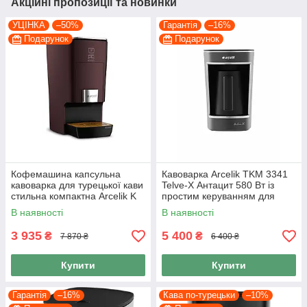
Акційні пропозиції та новинки
УЦІНКА
–50%
Гарантія
–16%
Подарунок
Подарунок
Кофемашина капсульна
Кавоварка Arcelik TKM 3341
кавоварка для турецької кави
Telve-X Антацит 580 Вт із
стильна компактна Arcelik K
простим керуванням для
3500 Б/У Grida
дому та офісу
В наявності
В наявності
3 935
5 400
₴
₴
7 870 ₴
6 400 ₴
Купити
Купити
Гарантія
–16%
Кава по-турецьки
–10%