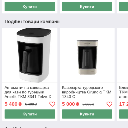
Купити
Купити
Подібні товари компанії
Автоматична кавоварка
Кавоварка турецького
Елек
для кави по турецьки
виробництва Grundig TKM
TKM 
Arcelik TKM 3341 Telve-X
1343 C
авто
Біла турецька кавомашина
чашо
5 400
5 000
17 
₴
₴
6 400 ₴
5 886 ₴
офіс
Купити
Купити