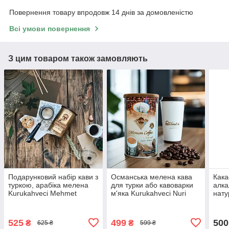
Повернення товару впродовж 14 днів за домовленістю
Всі умови повернення
З цим товаром також замовляють
Подарунковий набір кави з
Османська мелена кава
Кака
туркою, арабіка мелена
для турки або кавоварки
алка
Kurukahveci Mehmet
м'яка Kurukahveci Nuri
нат
Efendi 250 г і фірмова
Toplar, 250 гр Grida
Efen
турка на 160 мл
банц
525
499
500
₴
₴
625 ₴
599 ₴