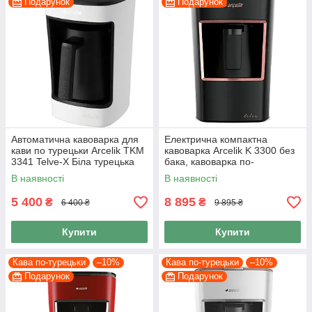
Подарунок
Подарунок
Автоматична кавоварка для
Електрична компактна
кави по турецьки Arcelik TKM
кавоварка Arcelik K 3300 без
3341 Telve-X Біла турецька
бака, кавоварка по-
кавомашина
стамбульськи
В наявності
В наявності
5 400
8 895
₴
₴
6 400 ₴
9 895 ₴
Купити
Купити
Кава по-турецьки
–10%
Кава по-турецьки
–10%
Подарунок
Подарунок