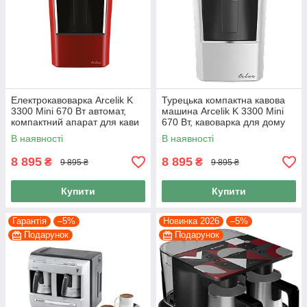
Електрокавоварка Arcelik K
Турецька компактна кавова
3300 Mini 670 Вт автомат,
машина Arcelik K 3300 Mini
компактний апарат для кави
670 Вт, кавоварка для дому
по-турецьки
на 3 чашки кави
В наявності
В наявності
8 895
8 895
₴
₴
9 895 ₴
9 895 ₴
Купити
Купити
Гарантія
–5%
Новинка 2026
–5%
Подарунок
Подарунок