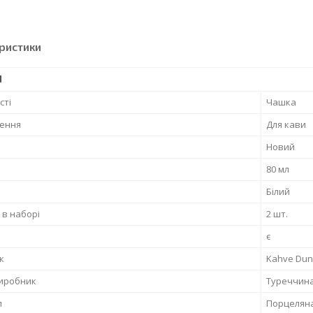
ристики
І
сті
Чашка
ення
Для кави
Новий
80 мл
Білий
 в наборі
2 шт.
є
к
Kahve Dun
виробник
Туреччин
л
Порцелян