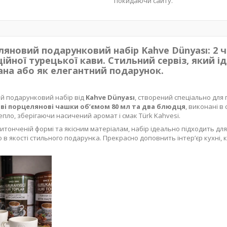
покидаючи сайту.
яновий подарунковий набір Kahve Dünyası: 2 
ійної турецької кави. Стильний сервіз, який 
на або як елегантний подарунок.
й подарунковий набір від
Kahve Dünyası
, створений спеціально для
ві порцелянові чашки об’ємом 80 мл та два блюдця
, виконані 
епло, зберігаючи насичений аромат і смак Türk Kahvesi.
итонченій формі та якісним матеріалам, набір ідеально підходить д
о в якості стильного подарунка. Прекрасно доповнить інтер’єр кухні, 