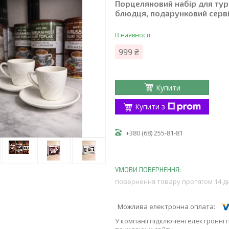
Порцеляновий набір для туре
блюдця, подарунковий серв
В наявності
999 ₴
Купити
Купити з
+380 (68) 255-81-81
повернення товару протягом 14 д
У компанії підключені електронні 