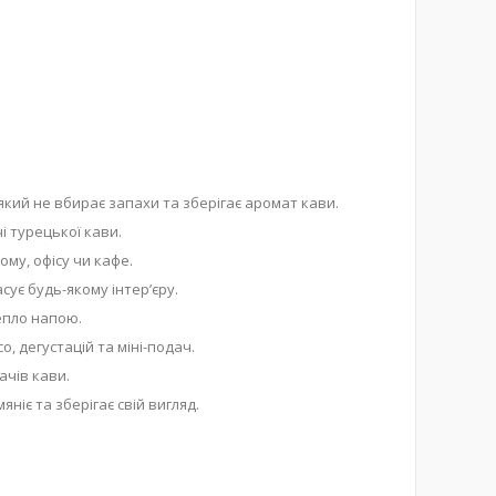
який не вбирає запахи та зберігає аромат кави.
 турецької кави.
ому, офісу чи кафе.
сує будь-якому інтер’єру.
епло напою.
, дегустацій та міні-подач.
ачів кави.
ніє та зберігає свій вигляд.