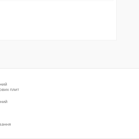
сний
зових плит
ьний
вання
%