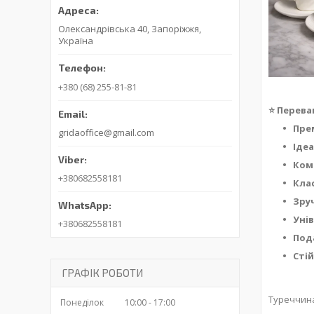
Олександрівська 40, Запоріжжя,
Україна
+380 (68) 255-81-81
⭐
Переваг
Пре
gridaoffice@gmail.com
Ідеа
Комп
+380682558181
Кла
Зру
Уні
+380682558181
Под
Сті
ГРАФІК РОБОТИ
Туреччин
Понеділок
10:00
17:00