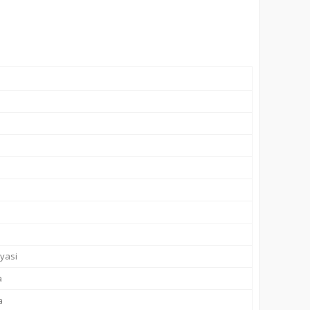
yasi
а
а