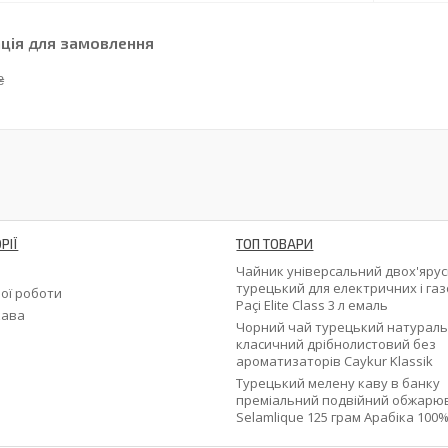
ція для замовлення
₴
РІЇ
ТОП ТОВАРИ
и
Чайник універсальний двох'яру
турецький для електричних і га
ої роботи
Paçi Elite Class 3 л емаль
кава
Чорний чай турецький натурал
класичний дрібнолистовий без
ароматизаторів Caykur Klassik
Турецький мелену каву в банку
преміальний подвійний обжарю
Selamlique 125 грам Арабіка 100