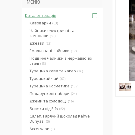
Каталог товарів
Кавоварки
63
Чайники електричні та
самовари
39
Джезви
22
Емальовані Чайники
17
Подвійні чайники з нержавіючої
сталі
13
Турецька кава та какао
36
Турецький чай
60
Турецька Косметика
137
Подарункові набори
24
Джеми та солодощі
16
Знижки від 5 %
62
Салеп, Гарячий шоколад Kahve
Dunyasi
5
Аксесуари
8