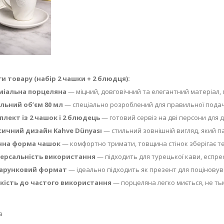
и товару (набір 2 чашки + 2 блюдця):
міальна порцеляна
— міцний, довговічний та елегантний матеріал, 
льний об’єм 80 мл
— спеціально розроблений для правильної подачі
лект із 2 чашок і 2 блюдець
— готовий сервіз на дві персони для д
сичний дизайн Kahve Dünyası
— стильний зовнішній вигляд, який па
чна форма чашок
— комфортно тримати, товщина стінок зберігає т
версальність використання
— підходить для турецької кави, еспресо
арунковий формат
— ідеально підходить як презент для поціновув
йкість до частого використання
— порцеляна легко миється, не тьмя
а