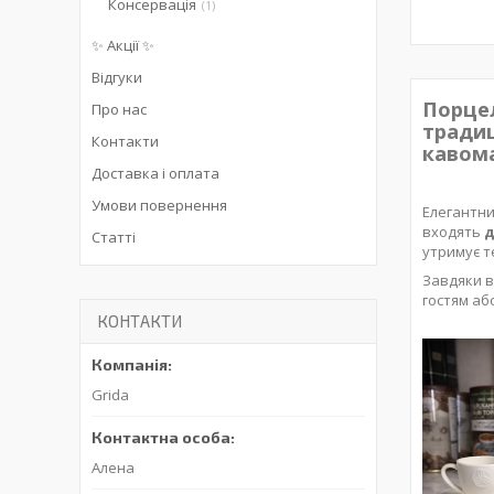
Консервація
1
✨ Акції ✨
Відгуки
Порцел
Про нас
традиц
Контакти
кавома
Доставка і оплата
Умови повернення
Елегантни
входять
д
Статті
утримує т
Завдяки в
гостям аб
КОНТАКТИ
Grida
Алена