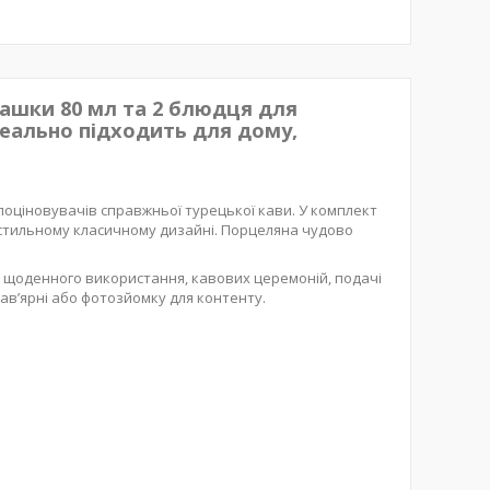
чашки 80 мл та 2 блюдця для
ідеально підходить для дому,
 поціновувачів справжньої турецької кави. У комплект
в стильному класичному дизайні. Порцеляна чудово
ля щоденного використання, кавових церемоній, подачі
кав’ярні або фотозйомку для контенту.