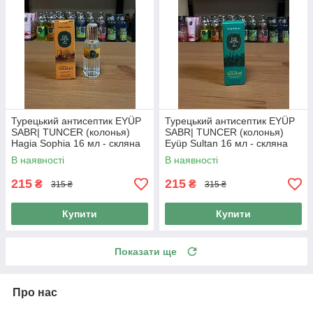
Турецький антисептик EYÜP
Турецький антисептик EYÜP
SABR| TUNCER (колонья)
SABR| TUNCER (колонья)
Hagia Sophia 16 мл - скляна
Eyüp Sultan 16 мл - скляна
пляшка
пляшка
В наявності
В наявності
215
215
₴
₴
315 ₴
315 ₴
Купити
Купити
Показати ще
Про нас