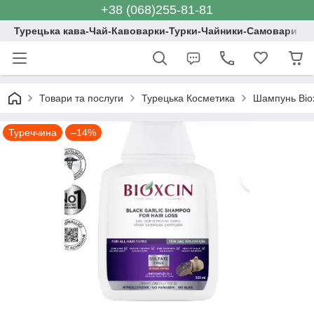
+38 (068)255-81-81
Турецька кава-Чай-Кавоварки-Турки-Чайники-Самовари
Товари та послуги
Турецька Косметика
Шампунь Biox
Туреччина
–14%