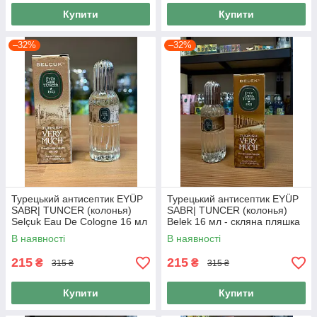
Купити
Купити
–32%
–32%
Турецький антисептик EYÜP
Турецький антисептик EYÜP
SABR| TUNCER (колонья)
SABR| TUNCER (колонья)
Selçuk Eau De Cologne 16 мл
Belek 16 мл - скляна пляшка
- скляна пляшка
В наявності
В наявності
215
215
₴
₴
315 ₴
315 ₴
Купити
Купити