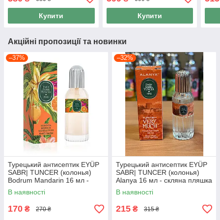
об'єму 250 мл
перевантаження
300
Купити
Купити
Акційні пропозиції та новинки
–37%
–32%
Турецький антисептик EYÜP
Турецький антисептик EYÜP
SABR| TUNCER (колонья)
SABR| TUNCER (колонья)
Bodrum Mandarin 16 мл -
Alanya 16 мл - скляна пляшка
скляна пляшка
В наявності
В наявності
170
215
₴
₴
270 ₴
315 ₴