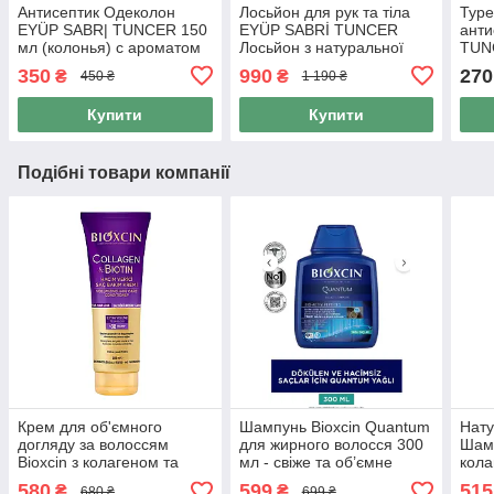
Антисептик Одеколон
Лосьйон для рук та тіла
Туре
EYÜP SABR| TUNCER 150
EYÜP SABRİ TUNCER
анти
мл (колонья) с ароматом
Лосьйон з натуральної
TUNC
ананасу, 150 мл пляшка
оливкової олії з трояндою
аром
350
990
270
₴
₴
450 ₴
1 190 ₴
PET
та удовою олією 250 мл
Купити
Купити
Подібні товари компанії
Крем для об'ємного
Шампунь Bioxcin Quantum
Нату
догляду за волоссям
для жирного волосся 300
Шамп
Bioxcin з колагеном та
мл - свіже та об’ємне
кола
біотином для додаткового
волосся без
для 
580
599
515
₴
₴
680 ₴
699 ₴