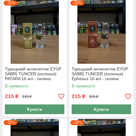
–32%
–32%
Турецький антисептик EYÜP
Турецький антисептик EYÜP
SABR| TUNCER (колонья)
SABR| TUNCER (колонья)
PATARA 16 мл - скляна
Ephesus 16 мл - скляна
пляшка
пляшка
В наявності
В наявності
215
215
₴
₴
315 ₴
315 ₴
Купити
Купити
–32%
–32%