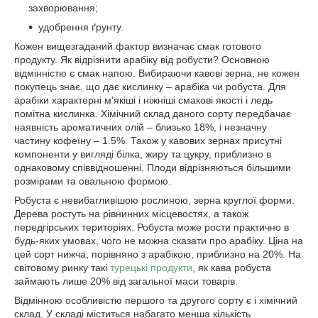
захворювання;
удобрення ґрунту.
Кожен вищезгаданий фактор визначає смак готового
продукту. Як відрізнити арабіку від робусти? Основною
відмінністю є смак напою. Вибираючи кавові зерна, не кожен
покупець знає, що дає кислинку – арабіка чи робуста. Для
арабіки характерні м'якіші і ніжніші смакові якості і ледь
помітна кислинка. Хімічний склад даного сорту передбачає
наявність ароматичних олій – близько 18%, і незначну
частину кофеїну – 1.5%. Також у кавових зернах присутні
компоненти у вигляді білка, жиру та цукру, приблизно в
однаковому співвідношенні. Плоди відрізняються більшими
розмірами та овальною формою.
Робуста є невибагливішою рослиною, зерна круглої форми.
Дерева ростуть на рівнинних місцевостях, а також
передгірських територіях. Робуста може рости практично в
будь-яких умовах, чого не можна сказати про арабіку. Ціна на
цей сорт нижча, порівняно з арабікою, приблизно на 20%. На
світовому ринку такі
турецькі продукти
, як кава робуста
займають лише 20% від загальної маси товарів.
Відмінною особливістю першого та другого сорту є і хімічний
склад. У складі міститься набагато менша кількість