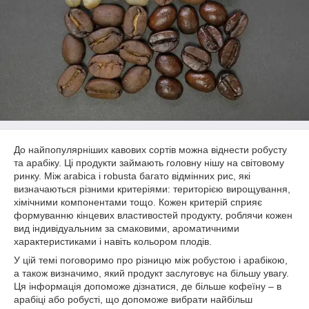
До найпопулярніших кавових сортів можна віднести робусту
та арабіку. Ці продукти займають головну нішу на світовому
ринку. Між arabica і robusta багато відмінних рис, які
визначаються різними критеріями: територією вирощування,
хімічними компонентами тощо. Кожен критерій сприяє
формуванню кінцевих властивостей продукту, роблячи кожен
вид індивідуальним за смаковими, ароматичними
характеристиками і навіть кольором плодів.
У цій темі поговоримо про різницю між робустою і арабікою,
а також визначимо, який продукт заслуговує на більшу увагу.
Ця інформація допоможе дізнатися, де більше кофеїну – в
арабіці або робусті, що допоможе вибрати найбільш