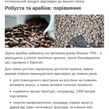
оптимальний продукт відповідно до вашого смаку.
Робуста та арабіка: порівняння
Зерна арабіки займають на світовому ринку близько 70% – її
вирощують у різних тропічних країнах, проте батьківщиною
цієї сировини є Ефіопія.
Для самих рослин характерна достатня примха, кавові
дерева повинні вирощуватися відповідно до певних умов:
для повноцінного зростання на рослини не повинен
впливати мороз, а також активне сонячне проміння;
порівняно високі території, наприклад, 1500 метрів
над морем;
перелік профілактичних процедур сприяє захисту
дерев від таких негативних факторів, як комахи або