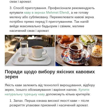
смак і аромат.
Спосіб приготування. Професіонали рекомендують
купувати
каву в зернах Mehmet Efendi
, а не готову
мелену або сублімовану. Перемелювати кавові зерна
потрібно прямо перед її приготуванням. Так напій
вийде максимально бадьорим і свіжим, матиме
насичений смак і аромат.
Поради щодо вибору якісних кавових
зерен
Якість кави залежить від технології вирощування, відбору
зерен, їхнього обсмажування і варіння напою.
Купити
натуральну турецьку каву
допоможуть кілька критеріїв:
Запах. Перша ознака високої якості кави – після
розкриття упаковки приємний і насичений аромат.