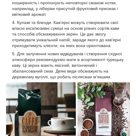
поширеність і пропонують неповторні смакові нотки,
наприклад, у ліберіки присутній фруктовий присмак і
квітковий аромат.
Купажі та бленди. Кав'ярні можуть створювати свої
власні ексклюзивні суміші на основі різних сортів кави
та способів обсмажування зерен. Це дає змогу
отримувати унікальний напій, заради якого до кав'ярні
приходитимуть клієнти, на яких вона орієнтована.
Для залучення нових відвідувачів і створення східної
атмосфери рекомендуємо мати в асортименті турецьку
каву. Ці зерна мають якісний, витончений і
збалансований смак. Деякі види обсмажують на
деревному вугіллі, що робить післясмак м'якшим.