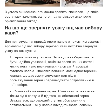
З усього вищесказаного можна зробити висновок, що вибір
сорту кави залежить від того, на яку цільову аудиторію
орієнтований заклад.
На що ще звернути увагу під час вибору
кави?
Для приготування привабливого напою з приємним смаком і
ароматом під час вибору зернової кави потрібно звернути
увагу на такі пункти:
Герметичність упаковки. Зерна для кав'ярні мають
бути надійно упаковані, оскільки вплив на них світла і
кисню негативно позначиться на смаку й ароматі
готового напою. Упаковка повинна мати односторонній
клапан, що дає змогу випускати пар після
обсмажування зерен і перешкоджати потраплянню в
неї повітря.
Ступінь обсмаження зерен. Смак кави залежить не
тільки від її сорту, а й від того, як обсмажені зерна.
Вважається, що середній ступінь обсмаження є
оптимальним. Так у напою виходить збалансований