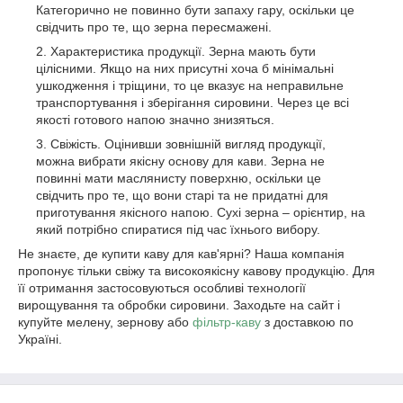
Категорично не повинно бути запаху гару, оскільки це
свідчить про те, що зерна пересмажені.
Характеристика продукції. Зерна мають бути
цілісними. Якщо на них присутні хоча б мінімальні
ушкодження і тріщини, то це вказує на неправильне
транспортування і зберігання сировини. Через це всі
якості готового напою значно знизяться.
Свіжість. Оцінивши зовнішній вигляд продукції,
можна вибрати якісну основу для кави. Зерна не
повинні мати маслянисту поверхню, оскільки це
свідчить про те, що вони старі та не придатні для
приготування якісного напою. Сухі зерна – орієнтир, на
який потрібно спиратися під час їхнього вибору.
Не знаєте, де купити каву для кав'ярні? Наша компанія
пропонує тільки свіжу та високоякісну кавову продукцію. Для
її отримання застосовуються особливі технології
вирощування та обробки сировини. Заходьте на сайт і
купуйте мелену, зернову або
фільтр-каву
з доставкою по
Україні.