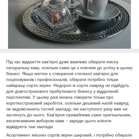
Під час відкриття кав'ярні дуже важливо обирати якісну
натуральну каву, оскільки саме це є ключем до успіху в цьому
бізнесі. Якщо метою є створення стильної кав'ярні для
поціновувачів і професіоналів, обирати потрібно тільки
найкращі сорти зерен. Недорогі ж сорти навряд чи підійдуть
для довгострокового прибуткового бізнесу у віддаленій
перспективі. У цьому разі можна говорити тільки про
короткостроковий заробіток, оскільки дешевий напій навряд
чи задовольнить гостей закладу, які наступного разу вже не
заглянуть до нього. Кав'ярня приваблива саме оригінальним,
ексклюзивним вибором кави − заради цього клієнти
відвідують такі заклади.
Асортимент якісних сортів зерен широкий, і потрібно обирати