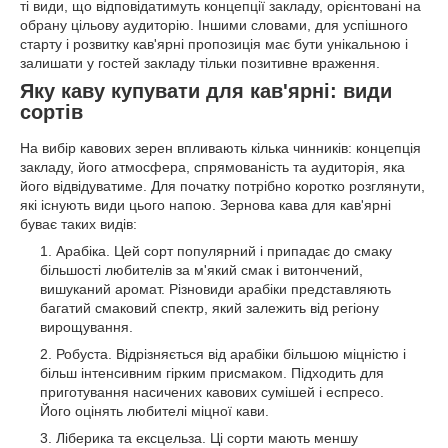
ті види, що відповідатимуть концепції закладу, орієнтовані на
обрану цільову аудиторію. Іншими словами, для успішного
старту і розвитку кав'ярні пропозиція має бути унікальною і
залишати у гостей закладу тільки позитивне враження.
Яку каву купувати для кав'ярні: види
сортів
На вибір кавових зерен впливають кілька чинників: концепція
закладу, його атмосфера, спрямованість та аудиторія, яка
його відвідуватиме. Для початку потрібно коротко розглянути,
які існують види цього напою. Зернова кава для кав'ярні
буває таких видів:
Арабіка. Цей сорт популярний і припадає до смаку
більшості любителів за м'який смак і витончений,
вишуканий аромат. Різновиди арабіки представляють
багатий смаковий спектр, який залежить від регіону
вирощування.
Робуста. Відрізняється від арабіки більшою міцністю і
більш інтенсивним гірким присмаком. Підходить для
приготування насичених кавових сумішей і еспресо.
Його оцінять любителі міцної кави.
Ліберика та ексцельза. Ці сорти мають меншу