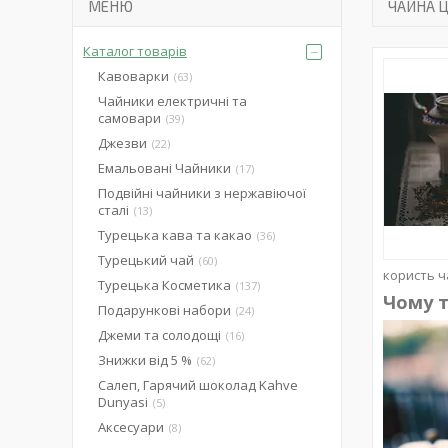
ЧАЙНА Ц
Каталог товарів
Кавоварки
63
Чайники електричні та
самовари
39
Джезви
22
Емальовані Чайники
17
Подвійні чайники з нержавіючої
сталі
13
Турецька кава та какао
36
Турецький чай
60
користь ч
Турецька Косметика
137
Чому т
Подарункові набори
24
Джеми та солодощі
16
Знижки від 5 %
62
Салеп, Гарячий шоколад Kahve
Dunyasi
5
Аксесуари
8