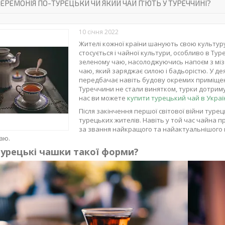
ЕРЕМОНІЯ ПО-ТУРЕЦЬКИ ЧИ ЯКИЙ ЧАЙ П'ЮТЬ У ТУРЕЧЧИНІ?
10 січня 2022
Жителі кожної країни шанують свою культуру т
стосується і чайної культури, особливо в Ту
зеленому чаю, насолоджуючись напоєм з міз
чаю, який заряджає силою і бадьорістю. У де
передбачає навіть будову окремих приміщен
Туреччини не стали винятком, турки дотримую
нас ви можете
купити турецький чай в Украї
Після закінчення першої світової війни турец
турецьких жителів. Навіть у той час чайна 
за звання найкращого та найактуальнішого н
аю.
урецькі чашки такої форми?