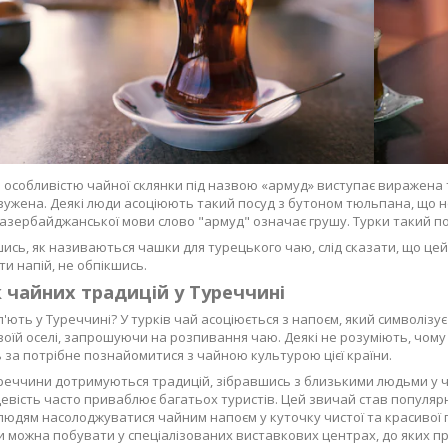
 особливістю чайної склянки під назвою «армуд» виступає виражена та
вужена. Деякі люди асоціюють такий посуд з бутоном тюльпана, що не 
З азербайджанської мови слово "армуд" означає грушу. Турки такий 
ись, як називаються чашки для турецького чаю, слід сказати, що цей
ти напій, не обпікшись.
 чайних традицій у Туреччині
'ють у Туреччині? У турків чай ​​асоціюється з напоєм, який символізу
своїй оселі, запрошуючи на розпивання чаю. Деякі не розуміють, чому
за потрібне познайомитися з чайною культурою цієї країни.
реччини дотримуються традицій, зібравшись з близькими людьми у ча
цевість часто приваблює багатьох туристів. Цей звичай став популярни
людям насолоджуватися чайним напоєм у куточку чистої та красивої п
 можна побувати у спеціалізованих виставкових центрах, до яких пр