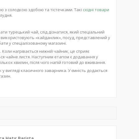
аю з солодкою здобою та тістечками. Такі
східні товари
олудня.
ати турецький чай, слід дізнатися, який спеціальний
 використовують «кайданлик», посуд, представлений у
ти у спеціалізованому магазині.
. Коли нагрівається нижній чайник, це сприяє
ься чайне листя. Наступним етапом є додавання у
лькох хвилин, після чого напій готовий до вживання.
 вигляді класичного заварника. У ємність додається
азин.
a Hatır Barista