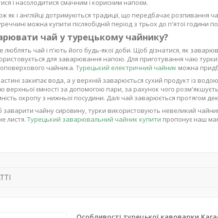
ися і насолодитися смачним і корисним напоєм.
ож як і англійці дотримуються традиції, що передбачає розпивання ч
уреччині можна купити післяобідній період з трьох до п'ятої години п
арювати чай у турецькому чайнику?
е люблять чай і п'ють його будь-якої доби. Щоб дізнатися, як заварюв
ористовується для заварювання напою. Для приготування чаю турки
воповерхового чайника.
Турецький електричний чайник
можна придба
частині закипає вода, а у верхній заварюється сухий продукт із водою
ю верхньої ємності за допомогою пари, за рахунок чого розм'якшуєт
ність окропу з нижньої посудини. Далі чай заварюється протягом декі
 заварити чайну сировину, турки використовують невеликий чайник у
не листя.
Турецький заварювальний чайник купити
пропонує наш маг
ТТІ
Особливості турецької кавоварки Karac