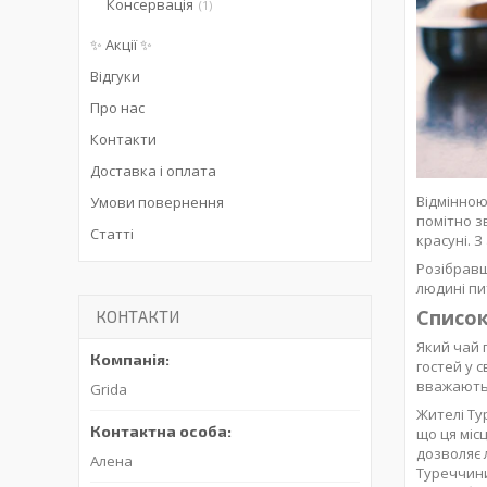
Консервація
1
✨ Акції ✨
Відгуки
Про нас
Контакти
Доставка і оплата
Відмінною
Умови повернення
помітно з
Статті
красуні. 
Розібравш
людині пи
Список
КОНТАКТИ
Який чай п
гостей у 
вважають 
Grida
Жителі Ту
що ця міс
дозволяє 
Алена
Туреччини