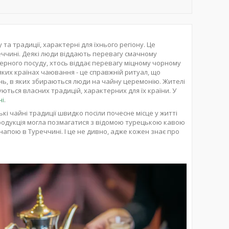
а традиції, характерні для їхнього регіону. Це
реччині. Деякі люди віддають перевагу смачному
ерного посуду, хтось віддає перевагу міцному чорному
яких країнах чаювання - це справжній ритуал, що
ь, в яких збираються люди на чайну церемонію. Жителі
ться власних традицій, характерних для їх країни. У
ні
.
ькі чайні традиції швидко посіли почесне місце у житті
продукція могла позмагатися з відомою турецькою кавою
апою в Туреччині. І це не дивно, адже кожен знає про