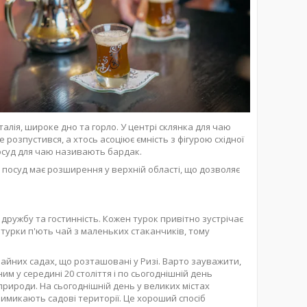
лія, широке дно та горло. У центрі склянка для чаю
розпустився, а хтось асоціює ємність з фігурою східної
посуд для чаю називають бардак.
 посуд має розширення у верхній області, що дозволяє
є дружбу та гостинність. Кожен турок привітно зустрічає
 турки п'ють чай з маленьких стаканчиків, тому
йних садах, що розташовані у Ризі. Варто зауважити,
м у середині 20 століття і по сьогоднішній день
рироди. На сьогоднішній день у великих містах
имикають садові території. Це хороший спосіб