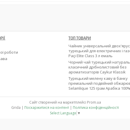
РІЇ
ТОП ТОВАРИ
и
Чайник універсальний двох'яру
турецький для електричних і га
ої роботи
Paçi Elite Class 3 л емаль
кава
Чорний чай турецький натурал
класичний дрібнолистовий без
ароматизаторів Caykur Klassik
Турецький мелену каву в банку
преміальний подвійний обжарю
Selamlique 125 грам Арабіка 100
Сайт створений на маркетплейсі
Prom.ua
Grida |
Поскаржитися на контент
|
Політика конфіденційності
Select Language
▼