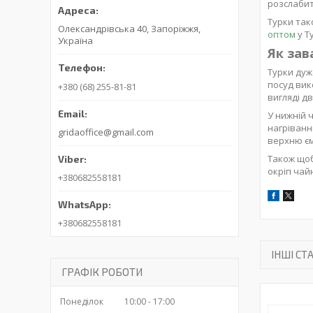
розслабит
Турки так
Олександрівська 40, Запоріжжя,
оптом
у Т
Україна
Як зав
Турки дуж
посуд вик
+380 (68) 255-81-81
вигляді д
У нижній 
нагріванн
gridaoffice@gmail.com
верхню єм
Також щоб
окріп чай
+380682558181
+380682558181
ІНШІ СТА
ГРАФІК РОБОТИ
Понеділок
10:00
17:00