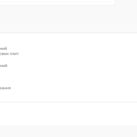
сний
зових плит
ьний
вання
%