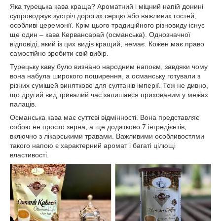
Яка турецька кава краща? Ароматний і міцний напій донині
супроводжує зустріч дорогих серцю або важливих гостей,
особливі церемонії. Крім цього традиційного різновиду існує
ще один – кава Кервансарай (османська). Однозначної
відповіді, який із цих видів кращий, немає. Кожен має право
самостійно зробити свій вибір.
Турецьку каву було визнано народним напоєм, завдяки чому
вона набула широкого поширення, а османську готували з
різних сумішей винятково для султанів імперії. Тож не дивно,
що другий вид тривалий час залишався прихованим у межах
палаців.
Османська кава має суттєві відмінності. Вона представляє
собою не просто зерна, а ще додатково 7 інгредієнтів,
включно з лікарськими травами. Важливими особливостями
такого напою є характерний аромат і багаті цілющі
властивості.