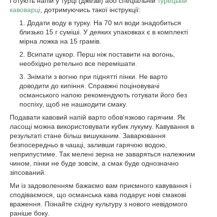
Готують напій у турці (джезві) або спеціальній
турецькій
кавоварці
, дотримуючись такої інструкції:
Додати воду в турку. На 70 мл води знадобиться
близько 15 г суміші. У деяких упаковках є в комплекті
мірна ложка на 15 грамів.
Всипати цукор. Перш ніж поставити на вогонь,
необхідно ретельно все перемішати.
Знімати з вогню при піднятті пінки. Не варто
доводити до кипіння. Справжні поціновувачі
османського напою рекомендують готувати його без
поспіху, щоб не нашкодити смаку.
Подавати кавовий напій варто обов'язково гарячим. Як
ласощі можна використовувати кубик лукуму. Кавування в
результаті стане більш вишуканим. Заварювання
безпосередньо в чашці, заливши гарячою водою,
неприпустиме. Так мелені зерна не заваряться належним
чином, пінки не буде зовсім, а смак буде однозначно
зіпсований.
Ми із задоволенням бажаємо вам приємного кавування і
сподіваємося, що османська кава подарує нові смакові
враження. Пізнайте східну культуру з нового невідомого
раніше боку.