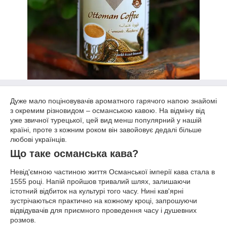
Дуже мало поціновувачів ароматного гарячого напою знайомі
з окремим різновидом – османською кавою. На відміну від
уже звичної турецької, цей вид менш популярний у нашій
країні, проте з кожним роком він завойовує дедалі більше
любові українців.
Що таке османська кава?
Невід'ємною частиною життя Османської імперії кава стала в
1555 році. Напій пройшов тривалий шлях, залишаючи
істотний відбиток на культурі того часу. Нині кав'ярні
зустрічаються практично на кожному кроці, запрошуючи
відвідувачів для приємного проведення часу і душевних
розмов.