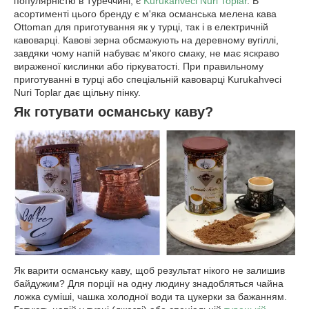
популярністю в Туреччині, є
Kurukahveci Nuri Toplar
. В
асортименті цього бренду є м'яка османська мелена кава
Ottoman для приготування як у турці, так і в електричній
кавоварці. Кавові зерна обсмажують на деревному вугіллі,
завдяки чому напій набуває м'якого смаку, не має яскраво
вираженої кислинки або гіркуватості. При правильному
приготуванні в турці або спеціальній кавоварці Kurukahveci
Nuri Toplar дає щільну пінку.
Як готувати османську каву?
Як варити османську каву, щоб результат нікого не залишив
байдужим? Для порції на одну людину знадобляться чайна
ложка суміші, чашка холодної води та цукерки за бажанням.