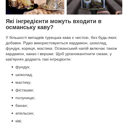
Які інгредієнти можуть входити в
османську каву?
У більшості випадків турецька кава є чистою, без будь-яких
добавок. Рідко використовуються кардамон, шоколад,
фундук, кориця, мастика. Османський напій включає також
кардамон, какао і вершки. Щоб урізноманітнити смаки, у
кав'ярнях додають такі інгредієнти:
фундук;
шоколад;
мастику;
фісташки;
полуницю;
банан;
апельсин;
ківі;