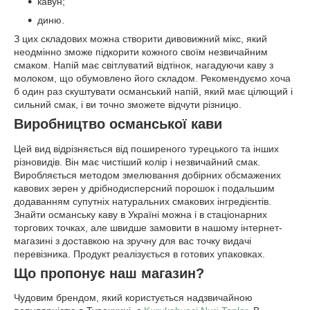
кавун;
диню.
З цих складових можна створити дивовижний мікс, який
неодмінно зможе підкорити кожного своїм незвичайним
смаком. Напій має світлуватий відтінок, нагадуючи каву з
молоком, що обумовлено його складом. Рекомендуємо хоча
б один раз скуштувати османський напій, який має цілющий і
сильний смак, і ви точно зможете відчути різницю.
Виробництво османської кави
Цей вид відрізняється від поширеного турецького та інших
різновидів. Він має чистіший колір і незвичайний смак.
Виробляється методом змелювання добірних обсмажених
кавових зерен у дрібнодисперсний порошок і подальшим
додаванням супутніх натуральних смакових інгредієнтів.
Знайти османську каву в Україні можна і в стаціонарних
торгових точках, але швидше замовити в нашому інтернет-
магазині з доставкою на зручну для вас точку видачі
перевізника. Продукт реалізується в готових упаковках.
Що пропонує наш магазин?
Чудовим брендом, який користується надзвичайною